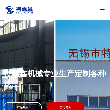
特嘉鑫首页
关于特嘉鑫
新闻动态
产品展示
荣誉证书
现场实例
联系特嘉鑫
特嘉鑫机械专业生产定制各种
特嘉鑫机械专业生产定制各种
法兰
法兰
产品展示
产品展示
公司简介
公司简介